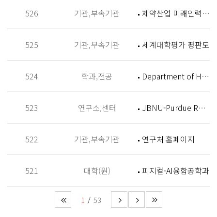
526
기관,부속기관
제약산업 미래인력 양성센터 홈페이지
525
기관,부속기관
세계대학평가 평판도
524
학과,전공
Department of History
523
연구소,센터
JBNU-Purdue Research Institute (JPRI)
522
기관,부속기관
연구처 홈페이지
521
대학(원)
피지컬-AI융합공학과
1
53