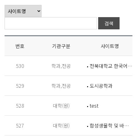
번호
기관구분
사이트명
530
학과,전공
전북대학교 한국어학과
529
학과,전공
도시공학과
528
대학(원)
test
527
대학(원)
합성생물학 및 바이오신소재개발 연구실 (Synthetic Biology and Biomaterials Lab,SBBL)